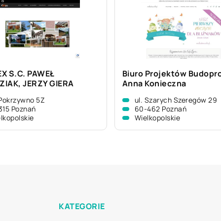
X S.C. PAWEŁ
Biuro Projektów Budopr
IAK, JERZY GIERA
Anna Konieczna
 Pokrzywno 5Z
ul. Szarych Szeregów 29
315 Poznań
60-462 Poznań
lkopolskie
Wielkopolskie
KATEGORIE