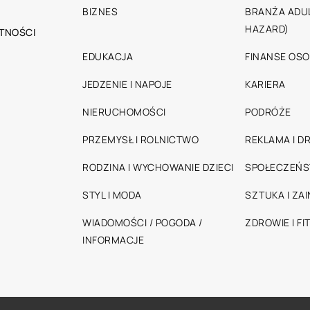
BIZNES
BRANŻA ADUL
HAZARD)
TNOŚCI
EDUKACJA
FINANSE OSO
JEDZENIE I NAPOJE
KARIERA
NIERUCHOMOŚCI
PODRÓŻE
PRZEMYSŁ I ROLNICTWO
REKLAMA I D
RODZINA I WYCHOWANIE DZIECI
SPOŁECZEŃ
STYL I MODA
SZTUKA I ZA
WIADOMOŚCI / POGODA /
ZDROWIE I FI
INFORMACJE