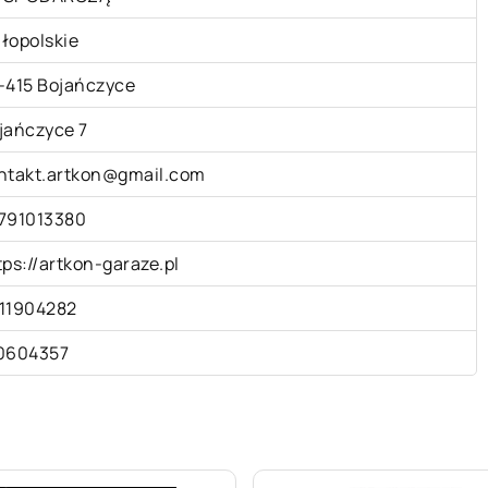
łopolskie
-415 Bojańczyce
jańczyce 7
ntakt.artkon@gmail.com
791013380
tps://artkon-garaze.pl
11904282
0604357