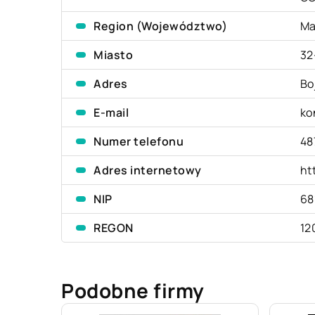
Region (Województwo)
Ma
Miasto
32
Adres
Bo
E-mail
ko
Numer telefonu
48
Adres internetowy
ht
NIP
68
REGON
12
Podobne firmy